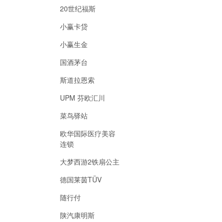
20世纪福斯
小赢卡贷
小赢生金
国酒茅台
斯道拉恩索
UPM 芬欧汇川
菜鸟驿站
欧华国际医疗美容
连锁
大梦西游2铁扇公主
德国莱茵TÜV
随行付
陕汽康明斯