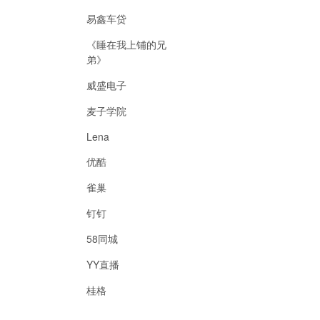
易鑫车贷
《睡在我上铺的兄
弟》
威盛电子
麦子学院
Lena
优酷
雀巢
钉钉
58同城
YY直播
桂格