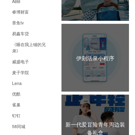
ABB
睿博财富
章鱼tv
易鑫车贷
《睡在我上铺的兄
弟》
伊刻活泉小程序
威盛电子
麦子学院
Lena
优酷
雀巢
钉钉
新一代爱冒险青年周边装
58同城
备礼盒