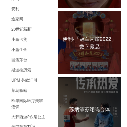
安利
途家网
20世纪福斯
伊利·「冠军闪耀2022」
小赢卡贷
数字藏品
小赢生金
国酒茅台
斯道拉恩索
UPM 芬欧汇川
菜鸟驿站
欧华国际医疗美容
连锁
苏炳添苏翊鸣合体
大梦西游2铁扇公主
德国莱茵TÜV