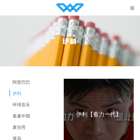
我们
About Us
服务
Services
伊利
案例
Portfolio
团队
Team
阿里巴巴
招聘
Jobs
伊利
联系
Contact
环球音乐
伊利【蓄力一代】
雀巢中国
English
麦当劳
菜鸟